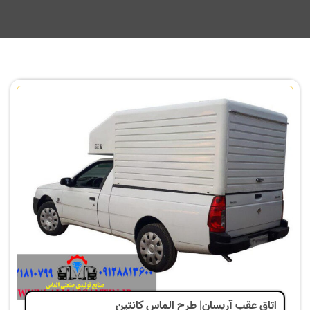
اتاق عقب آریسان| طرح الماس کانتین