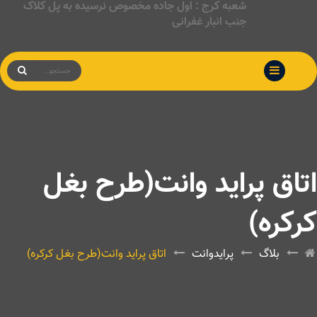
شعبه کرج : اول جاده مخصوص نرسیده به پل کلاک
جنب انبار غفرانی
اتاق پراید وانت(طرح بغل
کرکره)
بلاگ
پرایدوانت
اتاق پراید وانت(طرح بغل کرکره)